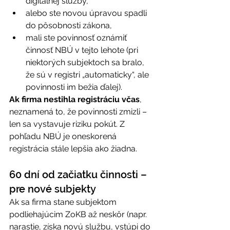
digitálnej služby, 
alebo ste novou úpravou spadli 
do pôsobnosti zákona, 
mali ste povinnosť oznámiť 
činnosť NBÚ v tejto lehote (pri 
niektorých subjektoch sa bralo, 
že sú v registri „automaticky“, ale 
povinnosti im bežia ďalej). 
Ak firma nestihla registráciu včas
, 
neznamená to, že povinnosti zmizli – 
len sa vystavuje riziku pokút. Z 
pohľadu NBÚ je oneskorená 
registrácia stále lepšia ako žiadna. 
60 dní od začiatku činnosti – 
pre nové subjekty 
Ak sa firma stane subjektom 
podliehajúcim ZoKB až neskôr (napr. 
narastie, získa novú službu, vstúpi do 