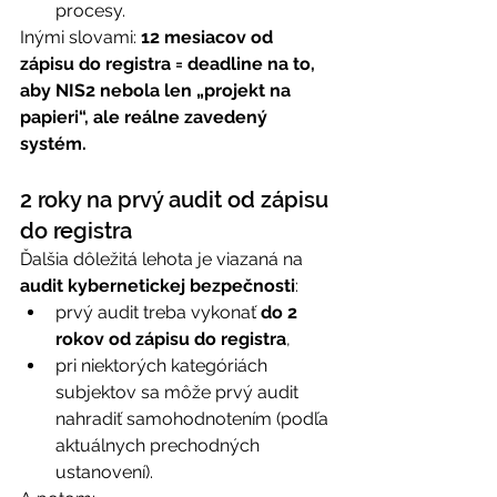
procesy. 
Inými slovami: 
12 mesiacov od 
zápisu do registra = deadline na to, 
aby NIS2 nebola len „projekt na 
papieri“, ale reálne zavedený 
systém.
2 roky na prvý audit od zápisu 
do registra 
Ďalšia dôležitá lehota je viazaná na 
audit kybernetickej bezpečnosti
: 
prvý audit treba vykonať 
do 2 
rokov od zápisu do registra
, 
pri niektorých kategóriách 
subjektov sa môže prvý audit 
nahradiť samohodnotením (podľa 
aktuálnych prechodných 
ustanovení). 