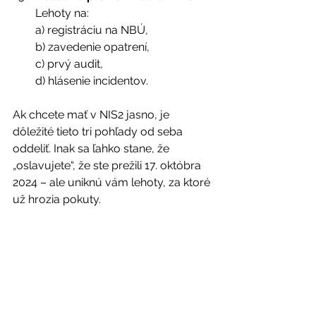
Lehoty na: 
a) registráciu na NBÚ, 
b) zavedenie opatrení, 
c) prvý audit, 
d) hlásenie incidentov. 
Ak chcete mať v NIS2 jasno, je 
dôležité tieto tri pohľady od seba 
oddeliť. Inak sa ľahko stane, že 
„oslavujete“, že ste prežili 17. októbra 
2024 – ale uniknú vám lehoty, za ktoré 
už hrozia pokuty. 