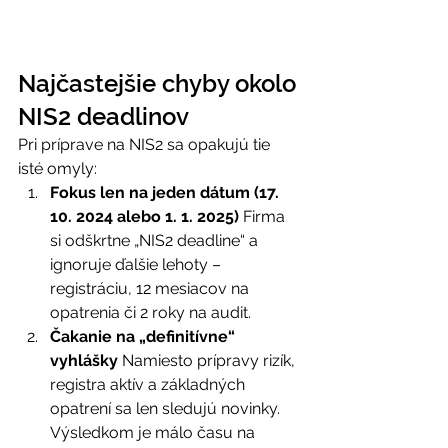
Najčastejšie chyby okolo 
NIS2 deadlinov 
Pri príprave na NIS2 sa opakujú tie 
isté omyly: 
Fokus len na jeden dátum (17. 
10. 2024 alebo 1. 1. 2025)
 Firma 
si odškrtne „NIS2 deadline“ a 
ignoruje ďalšie lehoty – 
registráciu, 12 mesiacov na 
opatrenia či 2 roky na audit. 
Čakanie na „definitívne“ 
vyhlášky
 Namiesto prípravy rizík, 
registra aktív a základných 
opatrení sa len sledujú novinky. 
Výsledkom je málo času na 