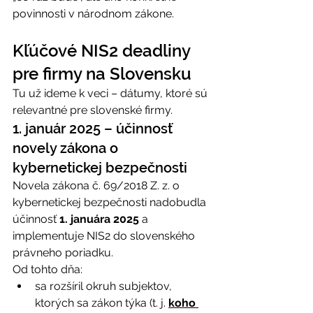
povinnosti v národnom zákone. 
Kľúčové NIS2 deadliny 
pre firmy na Slovensku 
Tu už ideme k veci – dátumy, ktoré sú 
relevantné pre slovenské firmy. 
1. január 2025 – účinnosť 
novely zákona o 
kybernetickej bezpečnosti 
Novela zákona č. 69/2018 Z. z. o 
kybernetickej bezpečnosti nadobudla 
účinnosť 
1. januára 2025
 a 
implementuje NIS2 do slovenského 
právneho poriadku. 
Od tohto dňa: 
sa rozšíril okruh subjektov, 
ktorých sa zákon týka 
(t. j. 
koho 