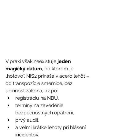
V praxi však neexistuje 
jeden 
magický dátum
, po ktorom je 
„hotovo“. NIS2 prináša viacero lehôt – 
od transpozície smernice, cez 
účinnosť zákona, až po: 
registráciu na NBÚ, 
termíny na zavedenie 
bezpečnostných opatrení, 
prvý audit, 
a veľmi krátke lehoty pri hlásení 
incidentov. 