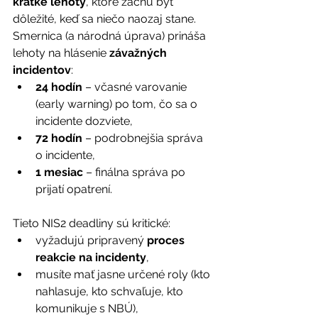
krátke lehoty
, ktoré začnú byť 
dôležité, keď sa niečo naozaj stane. 
Smernica (a národná úprava) prináša 
lehoty na hlásenie 
závažných 
incidentov
: 
24 hodín
 – včasné varovanie 
(early warning) po tom, čo sa o 
incidente dozviete, 
72 hodín
 – podrobnejšia správa 
o incidente, 
1 mesiac
 – finálna správa po 
prijatí opatrení. 
Tieto NIS2 deadliny sú kritické: 
vyžadujú pripravený 
proces 
reakcie na incidenty
, 
musíte mať jasne určené roly (kto 
nahlasuje, kto schvaľuje, kto 
komunikuje s NBÚ), 