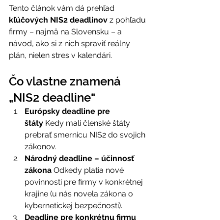
Tento článok vám dá prehľad 
kľúčových NIS2 deadlinov
 z pohľadu 
firmy – najmä na Slovensku – a 
návod, ako si z nich spraviť reálny 
plán, nielen stres v kalendári. 
Čo vlastne znamená 
„NIS2 deadline“ 
Európsky deadline pre 
štáty
 Kedy mali členské štáty 
prebrať smernicu NIS2 do svojich 
zákonov. 
Národný deadline – účinnosť 
zákona
 Odkedy platia nové 
povinnosti pre firmy v konkrétnej 
krajine (u nás novela zákona o 
kybernetickej bezpečnosti). 
Deadline pre konkrétnu firmu