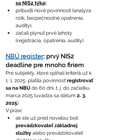
sa NIS2 týka
)
, 
pribudli nové povinnosti (analýza 
rizík, bezpečnostné opatrenia, 
audity), 
začali plynúť prvé lehoty 
(registrácia, opatrenia, audity).
NBÚ register
: prvý NIS2 
deadline pre mnoho firiem 
Pre subjekty, ktoré spĺňali kritériá už k 
1. 1. 2025, platila povinnosť 
registrovať 
sa na NBÚ
 do 60 dní, t. j. do začiatku 
marca 2025 (uvádza sa dátum 
2. 3. 
2025
). 
V praxi: 
ak ste už pred novelou boli 
prevádzkovateľ základnej 
služby
 alebo prevádzkovateľ 