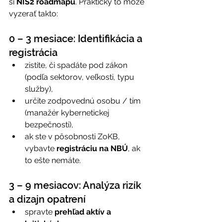
si 
NIS2 roadmapu
. Prakticky to môže 
vyzerať takto: 
0 – 3 mesiace: Identifikácia a 
registrácia 
zistite, či spadáte pod zákon 
(podľa sektorov, veľkosti, typu 
služby), 
určite zodpovednú osobu / tím 
(manažér kybernetickej 
bezpečnosti), 
ak ste v pôsobnosti ZoKB, 
vybavte 
registráciu na NBÚ
, ak 
to ešte nemáte. 
3 – 9 mesiacov: Analýza rizík 
a dizajn opatrení
spravte 
prehľad aktív a 