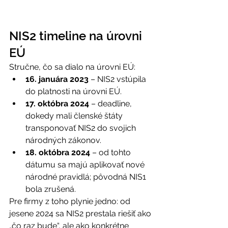
NIS2 timeline na úrovni 
EÚ 
Stručne, čo sa dialo na úrovni EÚ: 
16. januára 2023
 – NIS2 vstúpila 
do platnosti na úrovni EÚ. 
17. októbra 2024
 – deadline, 
dokedy mali členské štáty 
transponovať NIS2 do svojich 
národných zákonov. 
18. októbra 2024
 – od tohto 
dátumu sa majú aplikovať nové 
národné pravidlá; pôvodná NIS1 
bola zrušená. 
Pre firmy z toho plynie jedno: od 
jesene 2024 sa NIS2 prestala riešiť ako 
„čo raz bude“, ale ako konkrétne 