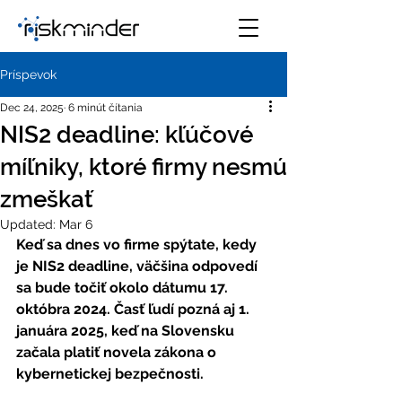
Príspevok
Dec 24, 2025
6 minút čítania
NIS2 deadline: kľúčové
míľniky, ktoré firmy nesmú
zmeškať
Updated:
Mar 6
Keď sa dnes vo firme spýtate, kedy 
je
NIS2
deadline, väčšina odpovedí 
sa bude točiť okolo dátumu 17. 
októbra 2024. Časť ľudí pozná aj 1. 
januára 2025, keď na Slovensku 
začala platiť novela zákona o 
kybernetickej bezpečnosti.