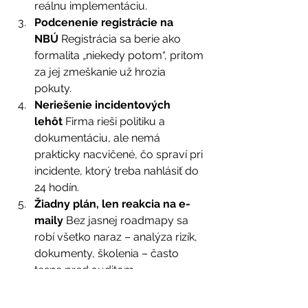
reálnu implementáciu. 
Podcenenie registrácie na 
NBÚ
 Registrácia sa berie ako 
formalita „niekedy potom“, pritom 
za jej zmeškanie už hrozia 
pokuty. 
Neriešenie incidentových 
lehôt
 Firma rieši politiku a 
dokumentáciu, ale nemá 
prakticky nacvičené, čo spraví pri 
incidente, ktorý treba nahlásiť do 
24 hodín. 
Žiadny plán, len reakcia na e-
maily
 Bez jasnej roadmapy sa 
robí všetko naraz – analýza rizík, 
dokumenty, školenia – často 
tesne pred auditom. 
Ako vám s NIS2 