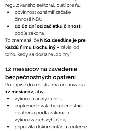
regulovaného sektora), platí pre ňu: 
povinnosť oznámiť začatie 
činnosti NBÚ, 
do 60 dní od začiatku činnosti
podľa zákona. 
To znamená, že 
NIS2 deadline je pre 
každú firmu trochu iný
 – závisí od 
toho, kedy sa dostane „do hry“. 
12 mesiacov na zavedenie 
bezpečnostných opatrení 
Po zápise do registra má organizácia 
12 mesiacov
, aby: 
vykonala analýzu rizík, 
implementovala bezpečnostné 
opatrenia podľa zákona a 
vykonávacích vyhlášok, 
pripravila dokumentáciu a interné 