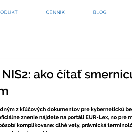
RODUKT
CENNÍK
BLOG
NIS2: ako čítať smernic
om
jedným z kľúčových dokumentov pre kybernetickú be
 oficiálne znenie nájdete na portáli EUR-Lex, no pre 
pôsobí komplikovane: dlhé vety, právnická terminoló