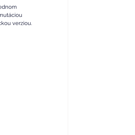
 jednom 
mutáciou 
ckou verziou. 