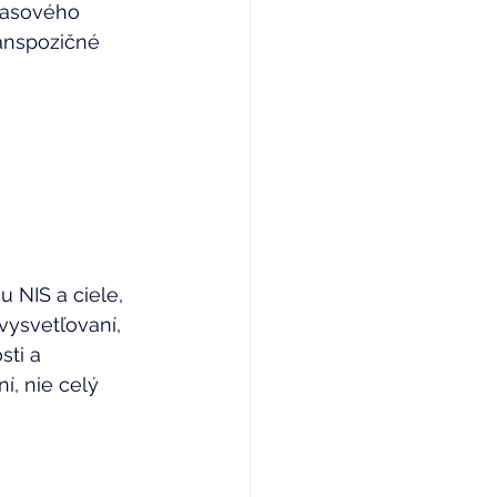
časového 
ranspozičné 
 NIS a ciele, 
ysvetľovaní, 
sti a 
í, nie celý 