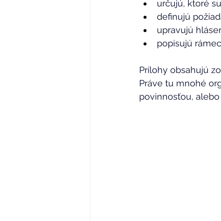
určujú, ktoré s
definujú požiad
upravujú hláse
popisujú rámec 
Prílohy obsahujú zo
Práve tu mnohé orga
povinnosťou, alebo