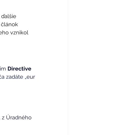
ďalšie 
 článok 
eho vznikol 
ím 
Directive 
ča zadáte „eur 
t z Úradného 