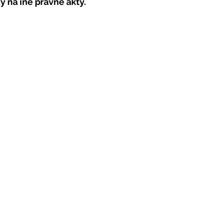
zy na iné právne akty.