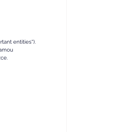
ant entities“). 
iamou 
ce. 