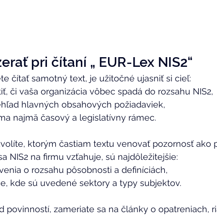
erať pri čítaní „ EUR-Lex NIS2“ 
 čítať samotný text, je užitočné ujasniť si cieľ: 
tiť, či vaša organizácia vôbec spadá do rozsahu NIS2, 
ehľad hlavných obsahových požiadaviek, 
ma najmä časový a legislatívny rámec. 
volíte, ktorým častiam textu venovať pozornosť ako 
sa NIS2 na firmu vzťahuje, sú najdôležitejšie: 
enia o rozsahu pôsobnosti a definíciách, 
e, kde sú uvedené sektory a typy subjektov. 
 povinností, zameriate sa na články o opatreniach, ria