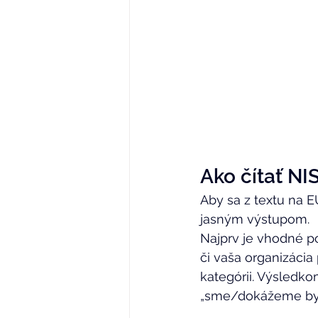
Ako čítať NI
Aby sa z textu na E
jasným výstupom. 
Najprv je vhodné poz
či vaša organizácia 
kategórii. Výsledko
„sme/dokážeme byť i