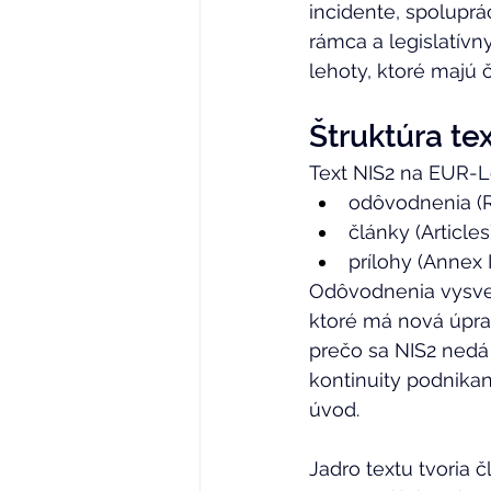
incidente, spoluprá
rámca a legislatívn
lehoty, ktoré majú č
Štruktúra te
Text NIS2 na EUR-L
odôvodnenia (Re
články (Articles
prílohy (Annex I a
Odôvodnenia vysvetľ
ktoré má nová úpra
prečo sa NIS2 nedá 
kontinuity podnikan
úvod. 
Jadro textu tvoria č