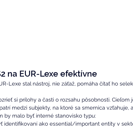
S2 na EUR-Lexe efektívne 
UR-Lexe stal nástroj, nie záťaž, pomáha čítať ho selek
rieť si prílohy a časti o rozsahu pôsobnosti. Cieľom j
patrí medzi subjekty, na ktoré sa smernica vzťahuje, a
m by malo byť interné stanovisko typu: 
dentifikovaní ako essential/important entity v sekto