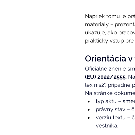
Napriek tomu je pr
materiály – prezent
ukazuje, ako praco
praktický vstup pre
Orientácia v
Oficiálne znenie s
(EU) 2022/2555
. N
lex nis2“, prípadne
Na stránke dokumen
typ aktu – smern
právny stav – č
verziu textu –
vestníka. 