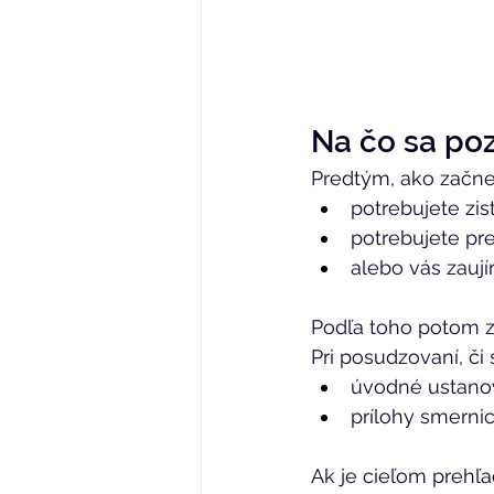
Na čo sa poz
Predtým, ako začnete
potrebujete zis
potrebujete pr
alebo vás zaují
Podľa toho potom z
Pri posudzovaní, či 
úvodné ustanov
prílohy smernic
Ak je cieľom prehľad