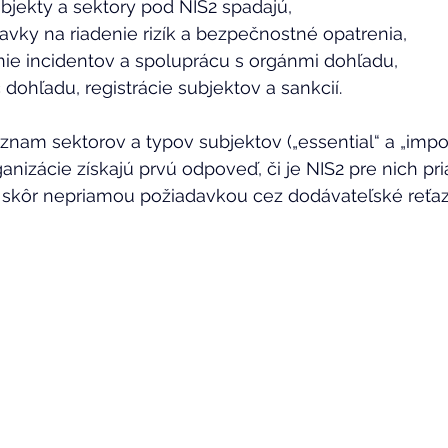
ubjekty a sektory pod NIS2 spadajú, 
avky na riadenie rizík a bezpečnostné opatrenia, 
nie incidentov a spoluprácu s orgánmi dohľadu, 
dohľadu, registrácie subjektov a sankcií. 
znam sektorov a typov subjektov („essential“ a „import
nizácie získajú prvú odpoveď, či je NIS2 pre nich pr
 skôr nepriamou požiadavkou cez dodávateľské reťaz