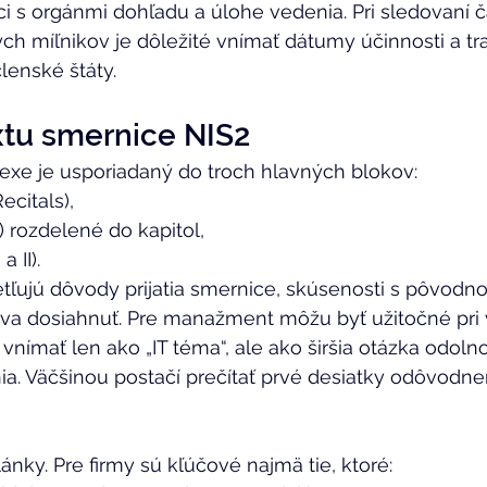
ci s orgánmi dohľadu a úlohe vedenia. Pri sledovaní 
ych míľnikov je dôležité vnímať dátumy účinnosti a t
lenské štáty. 
xtu smernice NIS2 
exe je usporiadaný do troch hlavných blokov: 
citals), 
) rozdelené do kapitol, 
 II). 
ujú dôvody prijatia smernice, skúsenosti s pôvodnou
va dosiahnuť. Pre manažment môžu byť užitočné pri v
vnímať len ako „IT téma“, ale ako širšia otázka odolno
ia. Väčšinou postačí prečítať prvé desiatky odôvodnen
lánky. Pre firmy sú kľúčové najmä tie, ktoré: 