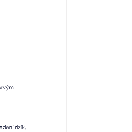
prvým. 
dení rizík, 