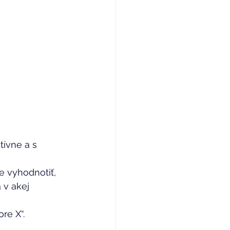
tívne a s 
e vyhodnotiť, 
 v akej 
re X“. 