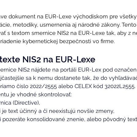
áve dokument na EUR-Lexe východiskom pre všetky 
ácie, metodiky, usmernenia aj národné zákony. Tento
vať s textom smernice NIS2 na EUR-Lexe tak, aby z n
 riadenie kybernetickej bezpečnosti vo firme. 
 texte NIS2 na EUR-Lexe 
mernice NIS2 nájdete na portáli EUR-Lex pod označen
ajčastejšie sa k nemu dostanete tak, že do vyhľadáva
 priamo číslo 2022/2555 alebo CELEX kód 32022L2555. 
tu je vhodné skontrolovať: 
ica (Directive), 
i je text účinný a či neexistujú novšie zmeny, 
 či pozeráte konsolidované znenie, alebo pôvodný tex